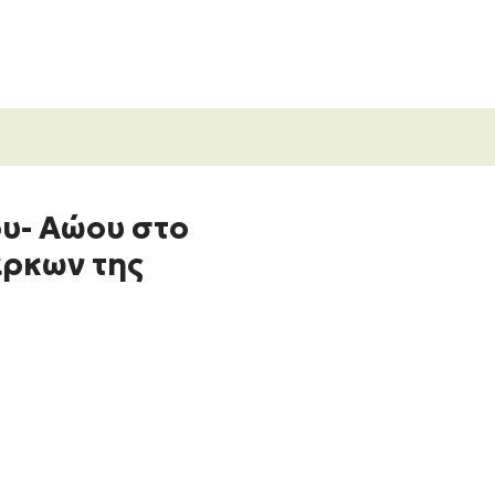
υ- Αώου στο
άρκων της