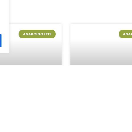
ΑΝΑΚΟΙΝΏΣΕΙΣ
ΑΝΑ
κε με επιτυχία η
ΕΒΔΟΜΑΔΑ ΕΥΡΩΠΑΪΚΩ
της 4ης αξιολόγησης του
ΓΕΩΠΑΡΚΩΝ 2021 – ΣΕΜΙ
Βίκου- Αώου-
ΕΚΛΑΪΚΕΥΜΕΝΗΣ ΓΕΩΛΟ
υ Γεωπάρκου UNESCO