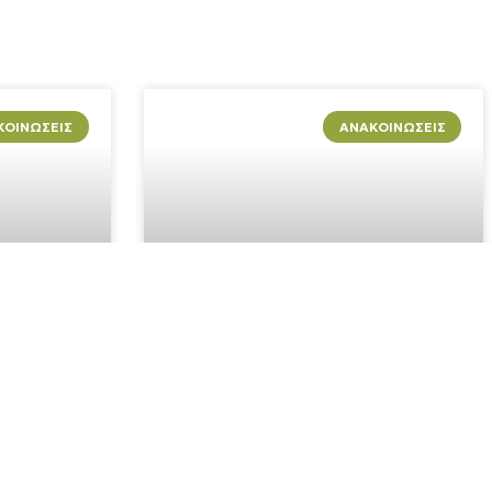
ΚΟΙΝΏΣΕΙΣ
ΑΝΑΚΟΙΝΏΣΕΙΣ
Ν
VOLUNTEERS FROM GERMANY AT
ΝΑΡΙΑ
THE VIKOS-AOOS GEOPARK, APRIL
ΓΙΑΣ
2021