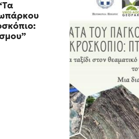
“Τα
εωπάρκου
οσκόπιο:
όσμου”