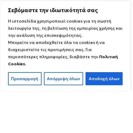
ΔΙΆΔΡΑΣΗ
Σεβόμαστε την ιδιωτικότητά σας
Διαδρομές
Η ιστοσελίδα χρησιμοποιεί cookies για τη σωστή
Σημεία ενδιαφέροντος
λειτουργία της, τη βελτίωση της εμπειρίας χρήσης και
Εκπαίδευση
την ανάλυση της επισκεψιμότητας.
Εφαρμογή διαδραστικού χάρτη
Μπορείτε να αποδεχθείτε όλα τα cookies ή να
Επικοινωνία
διαχειριστείτε τις προτιμήσεις σας. Για
NEWSLETTER
περισσότερες πληροφορίες, διαβάστε την
Πολιτική
Cookies
.
Προσαρμογή
Απόρριψη όλων
Αποδοχή όλων
ΑΚΟΛΟΥΘΉΣΤΕ ΜΑΣ