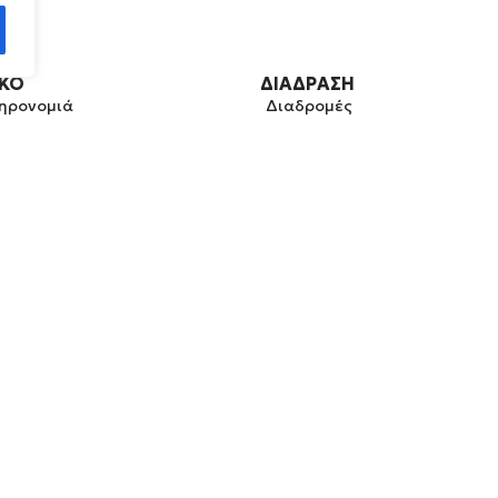
ΡΚΟ
ΔΙΆΔΡΑΣΗ
ληρονομιά
Διαδρομές
 κληρονομιά
Σημεία ενδιαφέροντος
ητα
Εκπαίδευση
Εφαρμογή διαδραστικού χ
& Διοίκηση
Επικοινωνία
al Geopark
ενες περιοχές