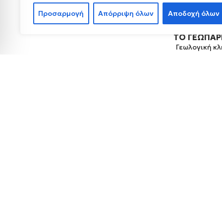
Προσαρμογή
Απόρριψη όλων
Αποδοχή όλων
ΤΟ ΓΕΩΠΆ
Γεωλογική κ
Πολιτιστική
Βιοποικιλότ
Διαχείριση 
UNESCO Glob
Προστατευόμ