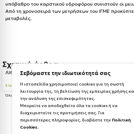
υπόβαθρο του καρστικού υδροφόρου συνιστούν οι μει
Από τη χρονοσειρά των μετρήσεων του ΙΓΜΕ προκύπτει
μεταβολές.
Σχετικά άρθρα
ΛΙΘΩΝΑΣ
ΔΡΑΚΟΛΙΜ
Σεβόμαστε την ιδιωτικότητά σας
Η ιστοσελίδα χρησιμοποιεί cookies για τη σωστή
5 Ιουλίου, 2016
5 Ιουλίου, 2016
λειτουργία της, τη βελτίωση της εμπειρίας χρήσης κα
Όλα από
ΓΕΏΤΟΠΟΙ
την ανάλυση της επισκεψιμότητας.
Μπορείτε να αποδεχθείτε όλα τα cookies ή να
διαχειριστείτε τις προτιμήσεις σας. Για
περισσότερες πληροφορίες, διαβάστε την
Πολιτική
Cookies
.