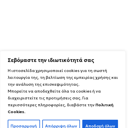
Σεβόμαστε την ιδιωτικότητά σας
Η ιστοσελίδα χρησιμοποιεί cookies για τη σωστή
λειτουργία της, τη βελτίωση της εμπειρίας χρήσης και
την ανάλυση της επισκεψιμότητας.
Μπορείτε να αποδεχθείτε όλα τα cookies ή να
ΤΟ ΓΕΩΠΆΡΚΟ
διαχειριστείτε τις προτιμήσεις σας. Για
Γεωλογική κληρονομιά
περισσότερες πληροφορίες, διαβάστε την
Πολιτική
Πολιτιστική κληρονομιά
Cookies
.
Βιοποικιλότητα
Διαχείριση & Διοίκηση
Προσαρμογή
Απόρριψη όλων
Αποδοχή όλων