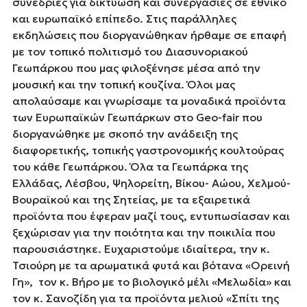
συνεδρίες για δικτύωση και συνεργασίες σε εθνικό
και ευρωπαϊκό επίπεδο. Στις παράλληλες
εκδηλώσεις που διοργανώθηκαν ήρθαμε σε επαφή
με τον τοπικό πολιτισμό του Διασυνοριακού
Γεωπάρκου που μας φιλοξένησε μέσα από την
μουσική και την τοπική κουζίνα. Όλοι μας
απολαύσαμε και γνωρίσαμε τα μοναδικά προϊόντα
των Ευρωπαϊκών Γεωπάρκων στο Geo-fair που
διοργανώθηκε με σκοπό την ανάδειξη της
διαφορετικής, τοπικής γαστρονομικής κουλτούρας
του κάθε Γεωπάρκου. Όλα τα Γεωπάρκα της
Ελλάδας, Λέσβου, Ψηλορείτη, Βίκου- Αώου, Χελμού-
Βουραϊκού και της Σητείας, με τα εξαιρετικά
προϊόντα που έφεραν μαζί τους, εντυπωσίασαν και
ξεχώρισαν για την ποιότητα και την ποικιλία που
παρουσιάστηκε. Ευχαριστούμε ιδιαίτερα, την κ.
Τσιούρη με τα αρωματικά φυτά και βότανα «Ορεινή
Γη», τον κ. Βήρο με το βιολογικό μέλι «Μελωδία» και
τον κ. Σανοζίδη για τα προϊόντα μελιού «Σπίτι της