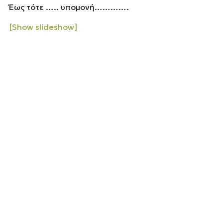
Έως τότε ….. υπομονή………….
[Show slideshow]