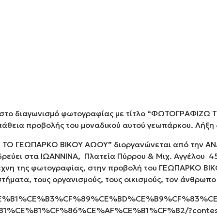
 στο διαγωνισμό φωτογραφίας με τίτλο “ΦΩΤΟΓΡΑΦΙΖΩ 
σπάθεια προβολής του μοναδικού αυτού γεωπάρκου. Λήξη 
Ω ΤΟ ΓΕΩΠΑΡΚΟ ΒΙΚΟΥ ΑΩΟΥ” διοργανώνεται από την Α
εδρεύει στα ΙΩΑΝΝΙΝΑ, Πλατεία Πύρρου & Μιχ. Αγγέλου 4
τέχνη της φωτογραφίας, στην προβολή του ΓΕΩΠΑΡΚΟ ΒΙΚ
τήματα, τους οργανισμούς, τους οικισμούς, τον άνθρωπο 
%B9%CE%B1%CE%B3%CF%89%CE%BD%CE%B9%CF%83%
E%B1%CF%86%CE%AF%CE%B1%CF%82/?contest=co