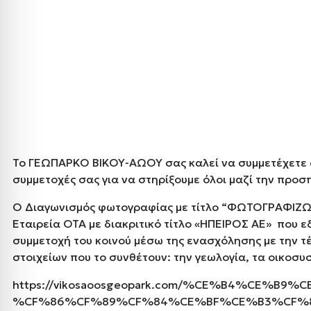
Το ΓΕΩΠΑΡΚΟ ΒΙΚΟΥ-ΑΩΟΥ σας καλεί να συμμετέχετε
συμμετοχές σας για να στηρίξουμε όλοι μαζί την προ
Ο Διαγωνισμός φωτογραφίας με τίτλο “ΦΩΤΟΓΡΑΦΙΖ
Εταιρεία ΟΤΑ με διακριτικό τίτλο «ΗΠΕΙΡΟΣ ΑΕ» που 
συμμετοχή του κοινού μέσω της ενασχόλησης με την 
στοιχείων που το συνθέτουν: την γεωλογία, τα οικοσυσ
https://vikosaoosgeopark.com/%CE%B4%CE
%CF%86%CF%89%CF%84%CE%BF%CE%B3%CF%81%C