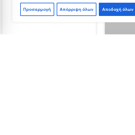
Προσαρμογή
Απόρριψη όλων
Αποδοχή όλων
«ΑΠΟΣΤΟΛ
ΠΑΓΚΟΣΜΙΟ
ΑΩΟΥ ΑΠΟ 
6 Ιουνίου, 2023
28 Σεπτεμβρίο
Όλα από
ΑΝΑΚΟΙΝΏΣΕΙΣ