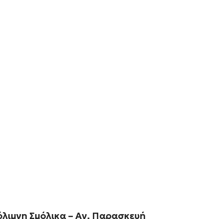
όλιμνη Σμόλικα – Αγ. Παρασκευή