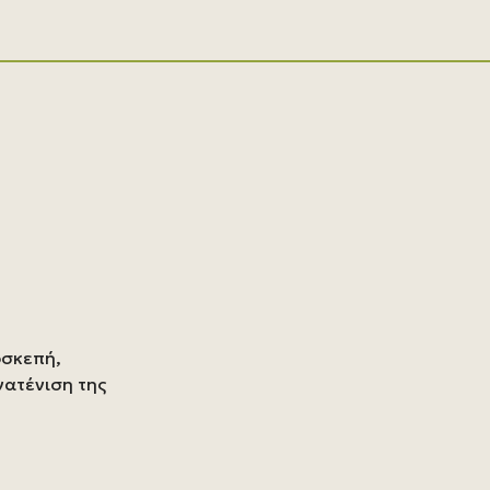
οσκεπή,
νατένιση της