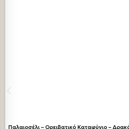
Παλαιοσέλι – Ορειβατικό Καταφύγιο – Δρακ