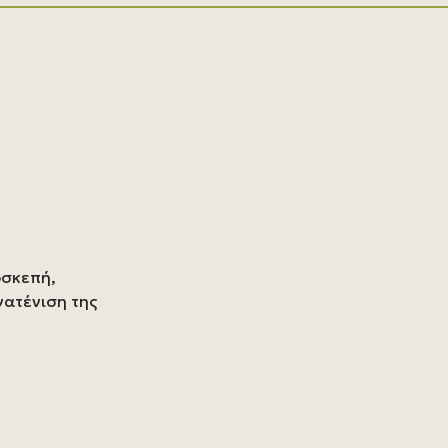
οσκεπή,
νατένιση της