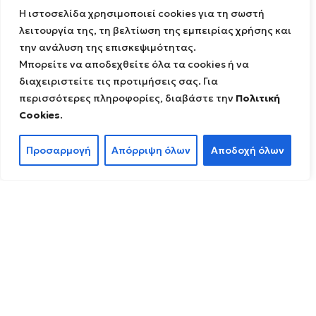
Σημεία ενδιαφέροντος
Η ιστοσελίδα χρησιμοποιεί cookies για τη σωστή
Εκπαίδευση
λειτουργία της, τη βελτίωση της εμπειρίας χρήσης και
Εφαρμογή διαδραστικού χάρτη
την ανάλυση της επισκεψιμότητας.
Επικοινωνία
Μπορείτε να αποδεχθείτε όλα τα cookies ή να
διαχειριστείτε τις προτιμήσεις σας. Για
NEWSLETTER
περισσότερες πληροφορίες, διαβάστε την
Πολιτική
Cookies
.
ΑΚΟΛΟΥΘΉΣΤΕ ΜΑΣ
Προσαρμογή
Απόρριψη όλων
Αποδοχή όλων
Όροι Χρήσης
Πολιτική Απορρήτου
Πολιτική Cookies