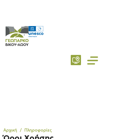
ΤΟ ΓΕΩΠΆΡΚΟ
Αρχική
/
Πληροφορίες
Όροι Χρήσης